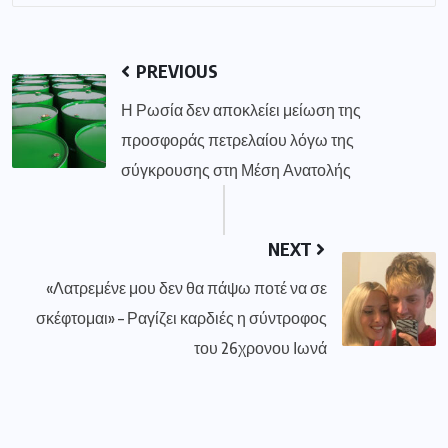
PREVIOUS
Η Ρωσία δεν αποκλείει μείωση της
προσφοράς πετρελαίου λόγω της
σύγκρουσης στη Μέση Ανατολής
NEXT
«Λατρεμένε μου δεν θα πάψω ποτέ να σε
σκέφτομαι» – Ραγίζει καρδιές η σύντροφος
του 26χρονου Ιωνά