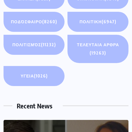
ΠΟΔΌΣΦΑΙΡΟ
(8260)
ΠΟΛΙΤΙΚΗ
(6947)
ΠΟΛΙΤΙΣΜΌΣ
(11232)
ΤΕΛΕΥΤΑΙΑ ΑΡΘΡΑ
(19263)
ΥΓΕΙΑ
(1026)
Recent News