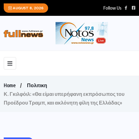
Follow Us
AUGUST 8, 2026
Home
Πολιτικη
Κ. Γκιλφόιλ: «Θα είμαι υπερήφανη εκπρόσωπος του
Προέδρου Τραμπ, και ακλόνητη φίλη της Ελλάδας»