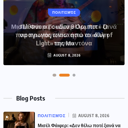
ΠΟΛΙΤΙΣΜΌΣ
ΠΟΛΙΤΙΣΜΌΣ
Μισέλ Φάιφερ: «Δεν θέλω ποτέ ξανά
Πέθανε ο Γουίλιαμ Όρμπιτ – Ο
παραγωγός πίσω από το «Ray of
να πρωταγωνιστήσω σε άλλη
Light» της Μαντόνα
ταινία»
AUGUST 8, 2026
AUGUST 8, 2026
Blog Posts
ΠΟΛΙΤΙΣΜΌΣ
AUGUST 8, 2026
Μισέλ Φάιφερ: «Δεν θέλω ποτέ ξανά να