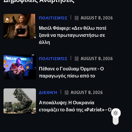
ΠΟΛΙΤΙΣΜΌΣ
AUGUST 8, 2026
Μισέλ Φάιφερ: «Δεν θέλω ποτέ
ξανά να πρωταγωνιστήσω σε
άλλη
ΠΟΛΙΤΙΣΜΌΣ
AUGUST 8, 2026
Πέθανε ο Γουίλιαμ Όρμπιτ – Ο
παραγωγός πίσω από το
ΔΙΕΘΝΉ
AUGUST 8, 2026
Αποκάλυψη: Η Ουκρανία
ετοιμάζει το δικό της «Patriot» – Ο