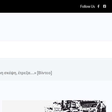
Follow Us
η σκέψη, έτρεξα….» [Βίντεο]