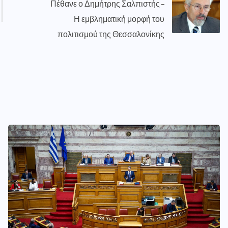
Πέθανε ο Δημήτρης Σαλπιστής –
Η εμβληματική μορφή του
πολιτισμού της Θεσσαλονίκης