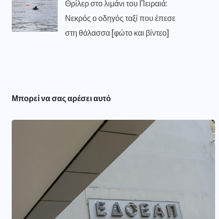
Θρίλερ στο λιμάνι του Πειραιά:
Νεκρός ο οδηγός ταξί που έπεσε
στη θάλασσα [φώτο και βίντεο]
ΔΙΕΘΝΉ
Κυπριακό: Παραλήρημα
Φιντάν παραμονές του Αττίλα –
Μπορεί να σας αρέσει αυτό
ος
«Δεν αναγνωρίζουμε την
ελληνοκυπριακή πλευρά»
AUGUST 9, 2026