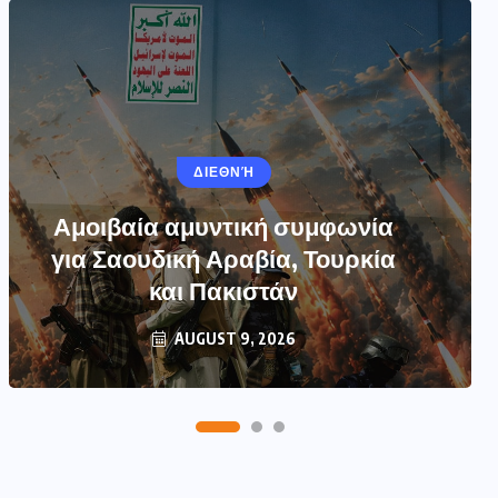
ΔΙΕΘΝΉ
ΔΙΕΘΝΉ
Αμοιβαία αμυντική συμφωνία
Δύσκολες ώρες για τον Τζο
Μπάιντεν – Τι αποκάλυψε ο γιος
για Σαουδική Αραβία, Τουρκία
και Πακιστάν
του
AUGUST 9, 2026
AUGUST 9, 2026