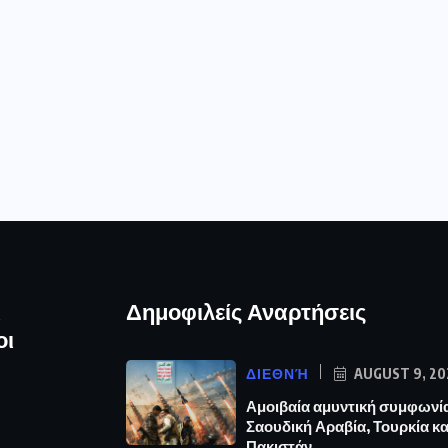
ι
Δημοφιλείς Αναρτήσεις
οι
ΔΙΕΘΝΉ
AUGUST 9, 20
Αμοιβαία αμυντική συμφωνία
Σαουδική Αραβία, Τουρκία κα
Πακιστάν