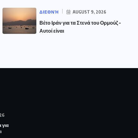
ΔΙΕΘΝΉ
AUGUST 9, 2026
Βέτο Ιράν για τα Στενά του Ορμούζ –
Αυτοί είναι
26
 για
ι