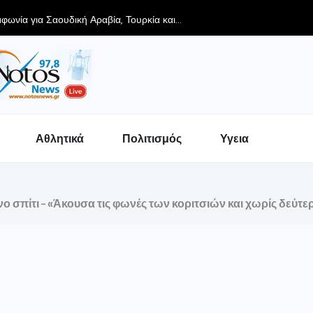
φωνία για Σαουδική Αραβία, Τουρκία και...
Αθλητικά
Πολιτισμός
Υγεια
 σπίτι – «Άκουσα τις φωνές των κοριτσιών και χωρίς δεύτερ