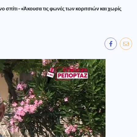
 σπίτι – «Άκουσα τις φωνές των κοριτσιών και χωρίς